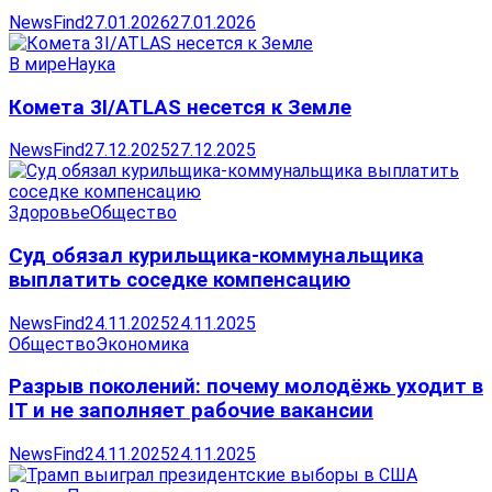
NewsFind
27.01.2026
27.01.2026
В мире
Наука
Комета 3I/ATLAS несется к Земле
NewsFind
27.12.2025
27.12.2025
Здоровье
Общество
Суд обязал курильщика-коммунальщика
выплатить соседке компенсацию
NewsFind
24.11.2025
24.11.2025
Общество
Экономика
Разрыв поколений: почему молодёжь уходит в
IT и не заполняет рабочие вакансии
NewsFind
24.11.2025
24.11.2025