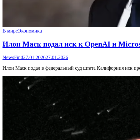
В мире
Экономика
Илон Маск подал иск к OpenAI и Micros
NewsFind
27.01.2026
27.01.2026
Илон Маск подал в федеральный суд штата Калифорния иск про