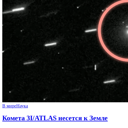
В мире
Наука
Комета 3I/ATLAS несется к Земле