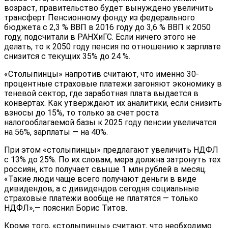
возраст, правительство будет вынуждено увеличить
трансферт Пенсионному фонду из федерального
бюджета с 2,3 % ВВП в 2016 году до 3,6 % ВВП к 2050
году, подсчитали в РАНХиГС. Если ничего этого не
делать, то к 2050 году пенсия по отношению к зарплате
снизится с текущих 35% до 24 %.
«Столыпинцы» напротив считают, что именно 30-
процентные страховые платежи загоняют экономику в
теневой сектор, где заработная плата выдается в
конвертах. Как утверждают их аналитики, если снизить
взносы до 15%, то только за счет роста
налогооблагаемой базы к 2025 году пенсии увеличатся
на 56%, зарплаты — на 40%.
При этом «столыпинцы» предлагают увеличить НДФЛ
с 13% до 25%. По их словам, мера должна затронуть тех
россиян, кто получает свыше 1 млн рублей в месяц.
«Такие люди чаще всего получают деньги в виде
дивидендов, а с дивидендов сегодня социальные
страховые платежи вообще не платятся — только
НДФЛ»,— пояснил Борис Титов.
Кроме того, «столыпинцы» считают, что необходимо