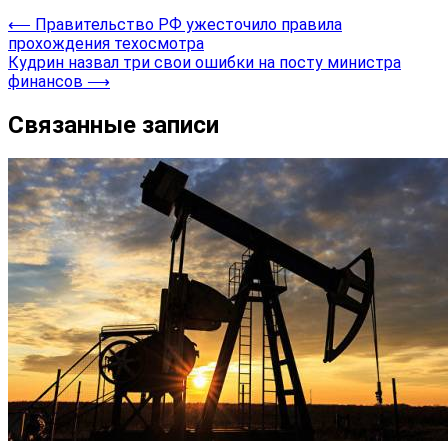
⟵
Правительство РФ ужесточило правила
прохождения техосмотра
Кудрин назвал три свои ошибки на посту министра
финансов
⟶
Связанные записи