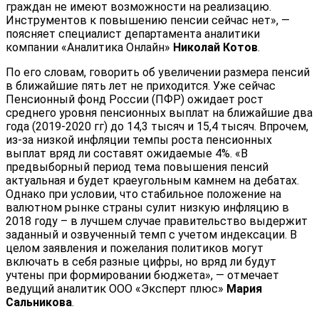
граждан не имеют возможности на реализацию.
Инструментов к повышению пенсии сейчас нет», —
поясняет специалист департамента аналитики
компании «Аналитика Онлайн»
Николай Котов
.
По его словам, говорить об увеличении размера пенсий
в ближайшие пять лет не приходится. Уже сейчас
Пенсионный фонд России (ПФР) ожидает рост
среднего уровня пенсионных выплат на ближайшие два
года (2019-2020 гг) до 14,3 тысяч и 15,4 тысяч. Впрочем,
из-за низкой инфляции темпы роста пенсионных
выплат вряд ли составят ожидаемые 4%. «В
предвыборный период тема повышения пенсий
актуальная и будет краеугольным камнем на дебатах.
Однако при условии, что стабильное положение на
валютном рынке страны сулит низкую инфляцию в
2018 году – в лучшем случае правительство выдержит
заданный и озвученный темп с учетом индексации. В
целом заявления и пожелания политиков могут
включать в себя разные цифры, но вряд ли будут
учтены при формировании бюджета», — отмечает
ведущий аналитик ООО «Эксперт плюс»
Мария
Сальникова
.