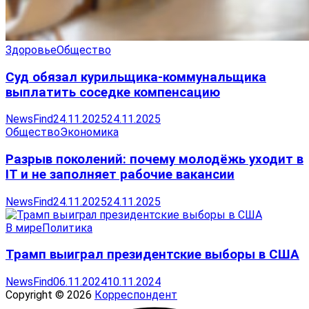
Здоровье
Общество
Суд обязал курильщика-коммунальщика
выплатить соседке компенсацию
NewsFind
24.11.2025
24.11.2025
Общество
Экономика
Разрыв поколений: почему молодёжь уходит в
IT и не заполняет рабочие вакансии
NewsFind
24.11.2025
24.11.2025
В мире
Политика
Трамп выиграл президентские выборы в США
NewsFind
06.11.2024
10.11.2024
Copyright © 2026
Корреспондент