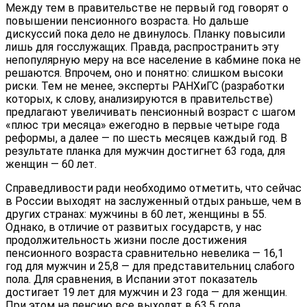
Между тем в правительстве не первый год говорят о
повышении пенсионного возраста. Но дальше
дискуссий пока дело не двинулось. Планку повысили
лишь для госслужащих. Правда, распространить эту
непопулярную меру на все население в кабмине пока не
решаются. Впрочем, оно и понятно: слишком высоки
риски. Тем не менее, эксперты РАНХиГС (разработки
которых, к слову, анализируются в правительстве)
предлагают увеличивать пенсионный возраст с шагом
«плюс три месяца» ежегодно в первые четыре года
реформы, а далее — по шесть месяцев каждый год. В
результате планка для мужчин достигнет 63 года, для
женщин — 60 лет.
Справедливости ради необходимо отметить, что сейчас
в России выходят на заслуженный отдых раньше, чем в
других странах: мужчины в 60 лет, женщины в 55.
Однако, в отличие от развитых государств, у нас
продолжительность жизни после достижения
пенсионного возраста сравнительно невелика — 16,1
год для мужчин и 25,8 — для представительниц слабого
пола. Для сравнения, в Испании этот показатель
достигает 19 лет для мужчин и 23 года — для женщин.
При этом на пенсию все выходят в 63,5 года.