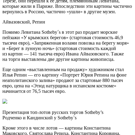
Терезе, они перешли к ее детям, племянникам Левитана,
которые жили в Париже. Впоследствии эти картины частично
вернулись в Россию, частично «ушли» в другие музеи.
Айвазовский, Репин
Помимо Левитана Sotheby´s в этот раз продает морские
пейзажи «У крымских берегов» (стартовая стоимость 46,9
тысячи евро), «Запряженная волами повозка на берегу моря»
и «Берег в лунную ночь» (стартовая стоимость каждой
из картин — 141 тысяча евро) Ивана Айвазовского. Также
на торги выставлены две другие картины живописца.
Еще одним «выставленным на продажу» художником стал
Илья Репин — его картину «Портрет Юрия Репина на фоне
неаполитанского залива» продают за стартовые 880 тысяч
евро, цена на «Этюд натурщика в испанском костюме»
начинается от 76,5 тысяч евро.
Презентация топ-лотов русских торгов Sоtheby’s
Родченко и Кандинский у Sotheby`s
Кроме этого в числе лотов — картины Константина
Маковского, Святослава Рериха, Константина Коровина,