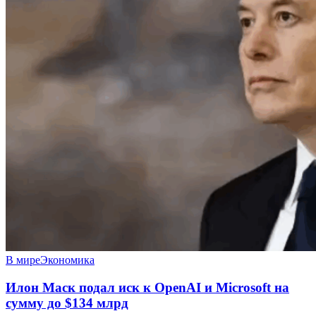
В мире
Экономика
Илон Маск подал иск к OpenAI и Microsoft на
сумму до $134 млрд