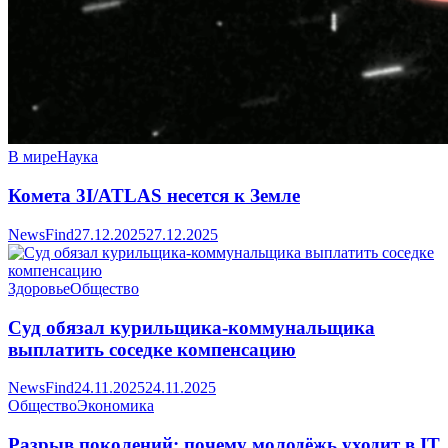
В мире
Наука
Комета 3I/ATLAS несется к Земле
NewsFind
27.12.2025
27.12.2025
Здоровье
Общество
Суд обязал курильщика-коммунальщика
выплатить соседке компенсацию
NewsFind
24.11.2025
24.11.2025
Общество
Экономика
Разрыв поколений: почему молодёжь уходит в IT