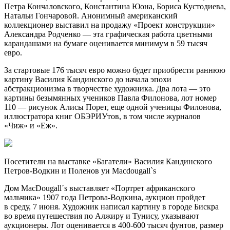
Петра Кончаловского, Константина Юона, Бориса Кустодиева,
Натальи Гончаровой. Анонимный американский
коллекционер выставил на продажу «Проект конструкции»
Александра Родченко — эта графическая работа цветными
карандашами на бумаге оценивается минимум в 59 тысяч
евро.
За стартовые 176 тысяч евро можно будет приобрести раннюю
картину Василия Кандинского до начала эпохи
абстракционизма в творчестве художника. Два лота — это
картины безымянных учеников Павла Филонова, лот номер
110 — рисунок Алисы Порет, еще одной ученицы Филонова,
иллюстратора книг ОБЭРИУтов, в том числе журналов
«Чиж» и «Еж».
Посетители на выставке «Багатели» Василия Кандинского
Петров-Водкин и Поленов уи Macdougall`s
Дом MacDougall´s выставляет «Портрет африканского
мальчика» 1907 года Петрова-Водкина, аукцион пройдет
в среду, 7 июня. Художник написал картину в городе Бискра
во время путешествия по Алжиру и Тунису, указывают
аукционеры. Лот оценивается в 400-600 тысяч фунтов, размер