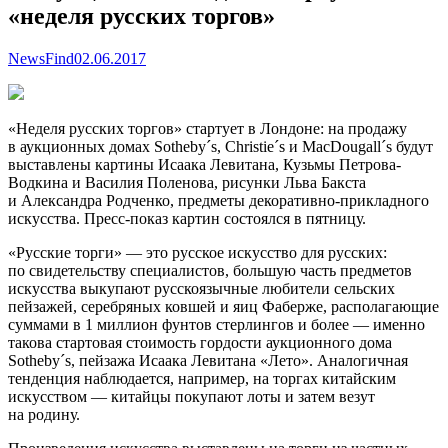
«неделя русских торгов»
NewsFind
02.06.2017
«Неделя русских торгов» стартует в Лондоне: на продажу
в аукционных домах Sotheby´s, Christie´s и MacDougall´s будут
выставлены картины Исаака Левитана, Кузьмы Петрова-
Водкина и Василия Поленова, рисунки Льва Бакста
и Александра Родченко, предметы декоративно-прикладного
искусства. Пресс-показ картин состоялся в пятницу.
«Русские торги» — это русское искусство для русских:
по свидетельству специалистов, большую часть предметов
искусства выкупают русскоязычные любители сельских
пейзажей, серебряных ковшей и яиц Фаберже, располагающие
суммами в 1 миллион фунтов стерлингов и более — именно
такова стартовая стоимость гордости аукционного дома
Sotheby´s, пейзажа Исаака Левитана «Лето». Аналогичная
тенденция наблюдается, например, на торгах китайским
искусством — китайцы покупают лоты и затем везут
на родину.