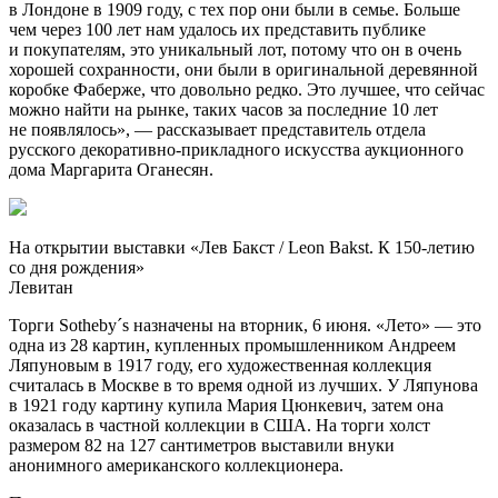
в Лондоне в 1909 году, с тех пор они были в семье. Больше
чем через 100 лет нам удалось их представить публике
и покупателям, это уникальный лот, потому что он в очень
хорошей сохранности, они были в оригинальной деревянной
коробке Фаберже, что довольно редко. Это лучшее, что сейчас
можно найти на рынке, таких часов за последние 10 лет
не появлялось», — рассказывает представитель отдела
русского декоративно-прикладного искусства аукционного
дома Маргарита Оганесян.
На открытии выставки «Лев Бакст / Leon Bakst. К 150-летию
со дня рождения»
Левитан
Торги Sotheby´s назначены на вторник, 6 июня. «Лето» — это
одна из 28 картин, купленных промышленником Андреем
Ляпуновым в 1917 году, его художественная коллекция
считалась в Москве в то время одной из лучших. У Ляпунова
в 1921 году картину купила Мария Цюнкевич, затем она
оказалась в частной коллекции в США. На торги холст
размером 82 на 127 сантиметров выставили внуки
анонимного американского коллекционера.