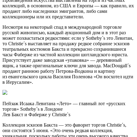
Произведения искусства выставлены на торги из частных
коллекций, в основном, из США и Европы — как правило, их
продают либо наследники эмигрантов, либо сами
коллекционеры или их представители.
Несмотря на некоторый спад в международной торговле
русской живописью, каждый аукционный дом и в этот раз
может похвастаться редкостями: если у Sotheby´s это Левитан,
то Christie´s выставляет на продажу редкое собрание эскизов
театральных костюмов Бакста и прекрасно сохранившиеся
часы Фаберже из частной коллекции шотландского юриста.
Присутствует даже заводская «упаковка» — деревянный
ящик, а также оригинальные ключи для завода. MacDougall´s
продают раннюю работу Петрова-Водкина и картину
из евангельского цикла Василия Поленова «Он восхотел идти
в Иерусалим».
Пейзаж Исаака Левитана «Лето» — главный лот «русских
торгов» Sotheby´s в Лондоне
Лев Бакст и Фаберже у Christie`s
Коллекция эскизов Бакста — это фаворит торгов Christie´s,
они состоятся 5 июня. «Это очень редкая коллекция,
уникальная, поскольку работы эти очень высокого качества.