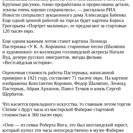
Крупные рисунки, тонко проработаны и прорисованы детали,
эскизы очень хорошо сохранились», — рассказала РИА
Новости специалист аукционного дома Александра Бабенко.
Еще одной ценной работой на торгах будет картина Бориса
Григорьева «Портрет мальчика», ее предлагают за стартовые
120 тысяч евро.
Еще одним важным лотом станет картина Леонида
Пастернака «У К. А. Коровина: старинные песни (Шаляпин
и художники)» из коллекции голливудской актрисы Натали
Вуд, дочери русских эмигрантов, звезды фильма
«Вестсайдская история».
Оценочная стоимость работы Пастернака, написанной
примерно в 1921 году, составляет 71 тысячу евро. На картине
изображены Константин Коровин, Федор Шаляпин, Леонид
Пастернак, Абрам Архипов, Павел Тучков и князь Сергей
Щербатов.
Что касается прикладного искусства, то главным лотом торгов
Christie´s будут часы из мастерской Фаберже стартовой
стоимостью в 360 тысяч евро.
«Они — из семьи Роберта Янга, это был шотландский юрист,
который купил эти часы непосредственно в музее Фаберже