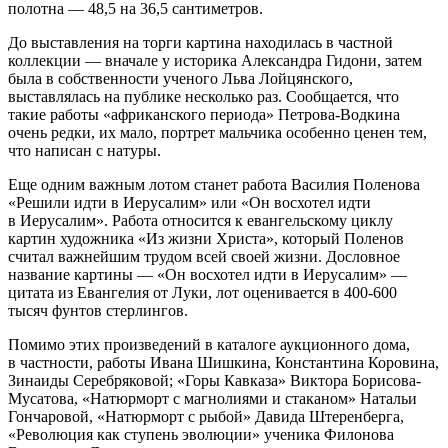
полотна — 48,5 на 36,5 сантиметров.
До выставления на торги картина находилась в частной
коллекции — вначале у историка Александра Гидони, затем
была в собственности ученого Льва Лойцянского,
выставлялась на публике несколько раз. Сообщается, что
такие работы «африканского периода» Петрова-Водкина
очень редки, их мало, портрет мальчика особенно ценен тем,
что написан с натуры.
Еще одним важным лотом станет работа Василия Поленова
«Решили идти в Иерусалим» или «Он восхотел идти
в Иерусалим». Работа относится к евангельскому циклу
картин художника «Из жизни Христа», который Поленов
считал важнейшим трудом всей своей жизни. Дословное
название картины — «Он восхотел идти в Иерусалим» —
цитата из Евангелия от Луки, лот оценивается в 400-600
тысяч фунтов стерлингов.
Помимо этих произведений в каталоге аукционного дома,
в частности, работы Ивана Шишкина, Константина Коровина,
Зинаиды Серебряковой; «Горы Кавказа» Виктора Борисова-
Мусатова, «Натюрморт с магнолиями и стаканом» Натальи
Гончаровой, «Натюрморт с рыбой» Давида Штеренберга,
«Революция как ступень эволюции» ученика Филонова