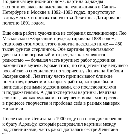
По данным аукционного дома, картина однажды
экспонировалась на выставке передвижников в Санкт-
Петербурге и Москве в 1892–1893 годах, присутствует
в документах и описях творчества Левитана. Датировано
полотно 1891 годом.
Еще одна работа художника из собрания коллекционера Лео
Масковского «Заросший пруд» датирована 1888 годом,
стартовая стоимость этого полотна несколько ниже — 450
тысяч фунтов стерлингов. Обе картины представляют
для знатоков огромный интерес, так как являются
редкостью — большая часть крупных работ художника
находится в музеях. Кроме этого, по свидетельству ведущего
российского специалиста по творчеству Левитана Любови
Захаренковой, Левитану часто приписывают близкие
по мотиву, времени и колориту работы, которые были
написаны разными художниками, его последователями
и подражателями. А для экспертизы картины Левитана
сложны, так как художник совершенствовал мастерство
в процессе творчества и пробовал себя в разных манерах
живописи.
После смерти Левитана в 1900 году его наследие перешло
к брату Адольфу, который распределил картины между
родственниками, часть работ досталась сестре Левитана