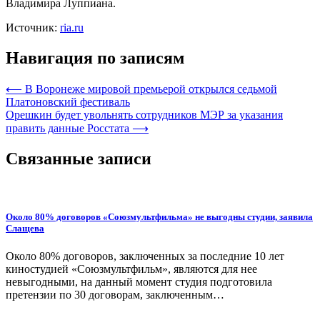
Владимира Луппиана.
Источник:
ria.ru
Навигация по записям
⟵
В Воронеже мировой премьерой открылся седьмой
Платоновский фестиваль
Орешкин будет увольнять сотрудников МЭР за указания
править данные Росстата
⟶
Связанные записи
Около 80% договоров «Союзмультфильма» не выгодны студии, заявила
Слащева
Около 80% договоров, заключенных за последние 10 лет
киностудией «Союзмультфильм», являются для нее
невыгодными, на данный момент студия подготовила
претензии по 30 договорам, заключенным…