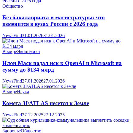
Общество
Без бакалавриата и магистратуры: что
изменится в вузах России с 2026 года
NewsFind
31.01.2026
31.01.2026
В мире
Экономика
Илон Маск подал иск к OpenAI и Microsoft на
сумму до $134 млрд
NewsFind
27.01.2026
27.01.2026
В мире
Наука
Комета 3I/ATLAS несется к Земле
NewsFind
27.12.2025
27.12.2025
Здоровье
Общество