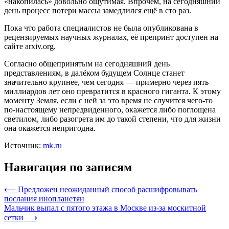
«накопилась» довольно ощутимая. Впрочем, на сегодняшний
день процесс потери массы замедлился ещё в сто раз.
Пока что работа специалистов не была опубликована в
рецензируемых научных журналах, её препринт доступен на
сайте arxiv.org.
Согласно общепринятым на сегодняшний день
представлениям, в далёком будущем Солнце станет
значительно крупнее, чем сегодня — примерно через пять
миллиардов лет оно превратится в красного гиганта. К этому
моменту Земля, если с ней за это время не случится чего-то
по-настоящему непредвиденного, окажется либо поглощена
светилом, либо разогрета им до такой степени, что для жизни
она окажется непригодна.
Источник:
mk.ru
Навигация по записям
⟵
Предложен неожиданный способ расшифровывать
послания инопланетян
Мальчик выпал с пятого этажа в Москве из-за москитной
сетки
⟶