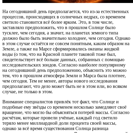
На сегодняшний день предполагается, что из-за естественных
процессов, происходящих в солнечных недрах, со временем
светило становится всё более ярким. Это, в том числе,
заставляло предположить, что в прошлом Солнце было
тусклее, чем сегодня, а значит, на планетах земного
типа
должно было быть значительно холоднее, чем сегодня. Однако
в этом случае остаётся не совсем понятным, каким образом на
Земле, а также на Марсе сформировались океаны жидкой
воды (о том, что на Красной планете таковой тоже был,
свидетельствует всё больше данных, собранных с помощью
исследовательских зондов. Согласно наиболее популярному
на сегодняшний день предположению, объяснить это можно
тем, что в прошлом атмосфера Земли и Марса была плотнее,
чем сегодня. Тем не менее, авторы нового исследования
предполагают, что дело может быть не в этом или, во всяком
случае, не только в этом.
Внимание специалистов привлёк тот факт, что Солнце и
подобные ему звёзды со временем несколько замедляют своё
вращение, что могло бы объясняться потерей массы. Согласно
расчётам, которые провели учёные, каждый год светило
теряло менее миллиардной доли процента своей массы,
однако за всё время существования Солнца разница