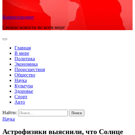
Корреспондент
Свежие новости во всем мире
Главная
В мире
Политика
Экономика
Происшествия
Общество
Наука
Культура
Здоровье
Спорт
Авто
Найти:
Наука
Астрофизики выяснили, что Солнце