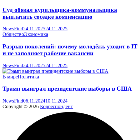
Суд обязал курильщика-коммунальщика
выплатить соседке компенсацию
NewsFind
24.11.2025
24.11.2025
Общество
Экономика
Разрыв поколений: почему молодёжь уходит в IT
и не заполняет рабочие вакансии
NewsFind
24.11.2025
24.11.2025
В мире
Политика
Трамп выиграл президентские выборы в США
NewsFind
06.11.2024
10.11.2024
Copyright © 2026
Корреспондент