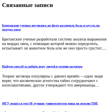
Связанные записи
Британские ученые научились по фото различать боль и грусть на
мордах овец
Британские ученые разработали систему анализа выражения
на мордах овец, с помощью которой можно определить,
испытывает ли животное боль или же оно просто грустит.…
Найден способ ослабить веру людей в теории заговора
Теории заговора популярны с давних времён —одни люди
верят, что космические агентства тайно сотрудничают с
инопланетянами, другие утверждают что американцы…
МГУ вошёл в топ-30 лучших университетов мира по версии THE