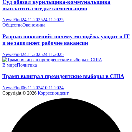
Суд обязал курильщика-коммунальщика
выплатить соседке компенсацию
NewsFind
24.11.2025
24.11.2025
Общество
Экономика
Разрыв поколений: почему молодёжь уходит в IT
и не заполняет рабочие вакансии
NewsFind
24.11.2025
24.11.2025
В мире
Политика
Трамп выиграл президентские выборы в США
NewsFind
06.11.2024
10.11.2024
Copyright © 2026
Корреспондент