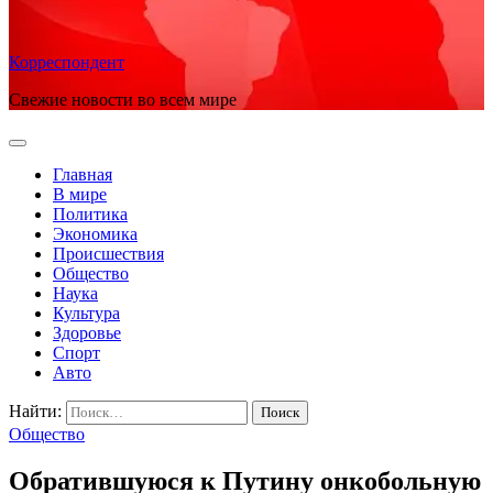
Корреспондент
Свежие новости во всем мире
Главная
В мире
Политика
Экономика
Происшествия
Общество
Наука
Культура
Здоровье
Спорт
Авто
Найти:
Общество
Обратившуюся к Путину онкобольную