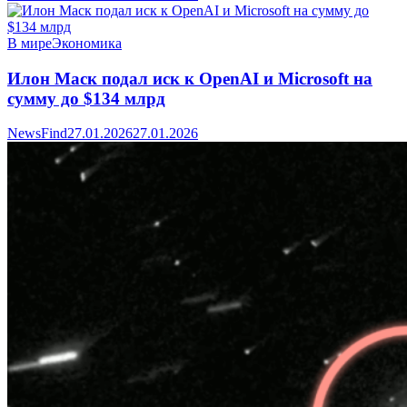
В мире
Экономика
Илон Маск подал иск к OpenAI и Microsoft на
сумму до $134 млрд
NewsFind
27.01.2026
27.01.2026