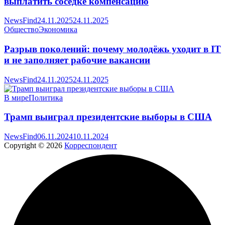
выплатить соседке компенсацию
NewsFind
24.11.2025
24.11.2025
Общество
Экономика
Разрыв поколений: почему молодёжь уходит в IT
и не заполняет рабочие вакансии
NewsFind
24.11.2025
24.11.2025
В мире
Политика
Трамп выиграл президентские выборы в США
NewsFind
06.11.2024
10.11.2024
Copyright © 2026
Корреспондент