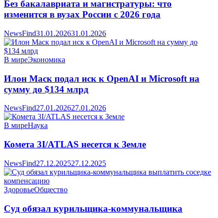
Без бакалавриата и магистратуры: что
изменится в вузах России с 2026 года
NewsFind
31.01.2026
31.01.2026
В мире
Экономика
Илон Маск подал иск к OpenAI и Microsoft на
сумму до $134 млрд
NewsFind
27.01.2026
27.01.2026
В мире
Наука
Комета 3I/ATLAS несется к Земле
NewsFind
27.12.2025
27.12.2025
Здоровье
Общество
Суд обязал курильщика-коммунальщика