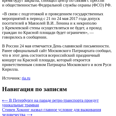
время будут закрыты, сообщил центр по связям с прессой
и общественностью Федеральной службы охраны (ФСО) РФ.
«В
связи с подготовкой и проведением государственных
мероприятий в период с 21 по 24 мая 2017 года допуск
посетителей в Мавзолей В.И. Ленина и к некрополю
у Кремлевской стены осуществляться не будет, а проход
граждан по Красной площади будет ограничен», —
говорилось в сообщении.
В России 24 мая отмечается День славянской письменности.
Ранее официальный сайт Московского Патриархата сообщал,
что в этот день состоится всероссийский праздничный
концерт на Красной площади, который откроется
приветственным словом Патриарха Московского и всея Руси
Кирилла.
Источник:
ria.ru
Навигация по записям
⟵
В Петербурге на параде ретро-транспорта проедут
уникальные трамваи
Стивен Хокинг назвал главное условие для выживания
человечества
⟶