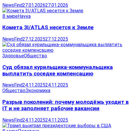
NewsFind
27.01.2026
27.01.2026
В мире
Наука
Комета 3I/ATLAS несется к Земле
NewsFind
27.12.2025
27.12.2025
Здоровье
Общество
Суд обязал курильщика-коммунальщика
выплатить соседке компенсацию
NewsFind
24.11.2025
24.11.2025
Общество
Экономика
Разрыв поколений: почему молодёжь уходит в
IT и не заполняет рабочие вакансии
NewsFind
24.11.2025
24.11.2025