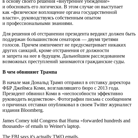
в основу своего решения «внутреннее убеждение»
и обосновать его логически. В этом случае он выступает
как «физическое воплощение органа государственной
власти», руководствуясь собственным опытом
и профессиональными знаниями.
Для решения об отстранении президента вердикт должен быть
поддержан большинством сенаторов — двумя третями
голосов. Причем импичмент не предусматривает никаких
других санкций, кроме отстранения от должности
и запрета на нее в будущем. Дальнейшим расследованием
возможных преступлений занимаются гражданские суды.
В чем обвиняют Трампа
В начале мая Дональд Трамп отправил в отставку директора
ФБР Джеймса Коми, возглавлявшего бюро с 2013 года.
Президент обвинил Коми в «неспособности эффективно
руководить ведомством». Фотографии письма с сообщением
о причинах отставки опубликовал в своем Twitter журналист
издания Bloomberg.
James Comey told Congress that Huma «forwarded hundreds and
thousands» of emails to Weiner's laptop.
The FBI says it's actually TWO emails.