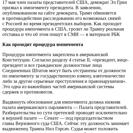
17 мая член палаты представителей США, демократ Эл Грин
призвал к импичменту
президента. В заявлении,
опубликованном на сайте демократа, Трамп обвиняется
в противодействии расследованию его возможных связей
с Россией во время президентских выборов. Как проходит
процедура импичмента в США, грозит ли Трампу реальная
отставка и что об этом пишут в СМИ — в материале РБК
Как проходит процедура импичмента
Процедура импичмента закреплена в американской
Конституции.​ Согласно разделу 4 статьи II, «президент, вице-
президент и все гражданские должностные лица
Соединенных Штатов могут быть отстранены от должности
по импичменту за государственную измену, взяточничество
либо за другие серьезные преступления и правонарушения».
Это одна из важнейших частей американской системы
сдержек и противовесов.
Выдвинуть обоснование для импичмента должна нижняя
палата американского парламента — Палата представителей.
Разбирательства по сути претензий проводят исключительно
в верхней палате — Сенате — под председательством
главы Верховного суда США. Cейчас эту должность занимает
выдвиженец Трампа Нил Горсач. Судья может положить