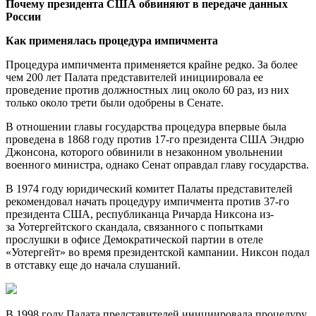
Почему президента США обвиняют в передаче данных
России
Как применялась процедура импичмента
Процедура импичмента применяется крайне редко. За более
чем 200 лет Палата представителей инициировала ее
проведение против должностных лиц около 60 раз, из них
только около трети были одобрены в Сенате.
В отношении главы государства процедура впервые была
проведена в 1868 году против 17-го президента США Эндрю
Джонсона, которого обвинили в незаконном увольнении
военного министра, однако Сенат оправдал главу государства.
В 1974 году юридический комитет Палаты представителей
рекомендовал начать процедуру импичмента против 37-го
президента США, республиканца Ричарда Никсона из-
за Уотергейтского скандала, связанного с попытками
прослушки в офисе Демократической партии в отеле
«Уотергейт» во время президентской кампании. Никсон подал
в отставку еще до начала слушаний.
В 1998 году Палата представителей инициировала процедуру