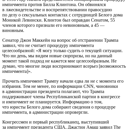
импичмента против Билла Клинтона. Он обвинялся
в лжесвидетельстве и воспрепятствовании правосудию
по делу о сексуальных контактах с сотрудницей Белого дома
Моникой Левински. Клинтон был оправдан Сенатом, 55
членов которого признали его невиновным, а 45 —
виновным.
Сенатор Джон Маккейн на вопрос об отстранении Трампа
заявил, что не считает процедуру импичмента
целесообразной: «Я могу только судить о текущей ситуации.
Что ни день, мы видим новые сюрпризы, но на данный
момент такой подход не кажется мне целесообразным. Не
думаю, что многие люди воспринимают всерьез [возможность
импичмента]».
Прочить импичмент Трампу начали едва ли не с момента его
избрания. Тем не менее, по информации CNN, чиновники
в администрации президента полагают, что Трампа
поддерживают члены Республиканской партии в конгрессе
и импичмент не планируется. Информацию о том,
что юристы Белого дома собирают сведения о процедуре
импичмента, в администрации опровергли.
Конгрессмен и первый республиканец, выступивший
за импичмент президента США, Джастин Амаш заявил The