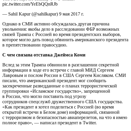
pic.twitter.com/YeEbQQnRJb
— Sahil Kapur (@sahilkapur) 9 мая 2017 г.
Однако в СМИ активно обсуждалась другая причина
увольнения: якобы дело в расследовании ФБР возможных
связей Трампа с Россией во время президентских выборов,
которое могло дать повод обвинить американского президента
в препятствовании правосудию.
С чем связана отставка Джеймса Коми
Вслед за этим Трампа обвинили в разглашении секретной
информации в ходе его встречи с главой МИД Сергеем
Лавровым и послом России в США Сергеем Кисляком. СМИ
писали, что американский президент мог сообщить
засекреченные разведданные о планах террористической
группировки «Исламское государство», запрещенной
в России, что могло поставить под угрозу
сотрудников спецслужб дружественного США государства.
«Как президент я хотел поделиться с Россией (во время
открытой встречи в Белом доме) информацией, связанной
с терроризмом и безопасностью авиаперелетов, на что я имею
полное право», — написал президент в Twitter.