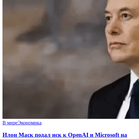
В мире
Экономика
Илон Маск подал иск к OpenAI и Microsoft на