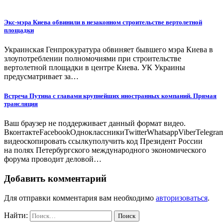
Экс-мэра Киева обвинили в незаконном строительстве вертолетной
площадки
Украинская Генпрокуратура обвиняет бывшего мэра Киева в
злоупотреблении полномочиями при строительстве
вертолетной площадки в центре Киева. УК Украины
предусматривает за…
Встреча Путина с главами крупнейших иностранных компаний. Прямая
трансляция
Ваш браузер не поддерживает данный формат видео.
ВконтактеFacebookОдноклассникиTwitterWhatsappViberTelegra
видеоскопировать ссылкуполучить код Президент России
на полях Петербургского международного экономического
форума проводит деловой…
Добавить комментарий
Для отправки комментария вам необходимо
авторизоваться
.
Найти: