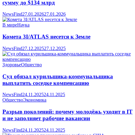
сумму до $134 млрд
NewsFind
27.01.2026
27.01.2026
В мире
Наука
Комета 3I/ATLAS несется к Земле
NewsFind
27.12.2025
27.12.2025
Здоровье
Общество
Суд обязал курильщика-коммунальщика
выплатить соседке компенсацию
NewsFind
24.11.2025
24.11.2025
Общество
Экономика
Разрыв поколений: почему молодёжь уходит в IT
и не заполняет рабочие вакансии
NewsFind
24.11.2025
24.11.2025