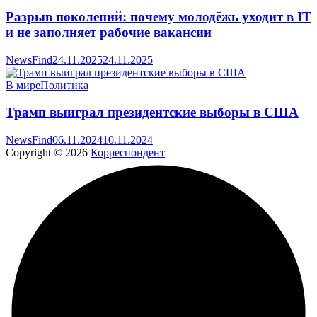
Разрыв поколений: почему молодёжь уходит в IT
и не заполняет рабочие вакансии
NewsFind
24.11.2025
24.11.2025
В мире
Политика
Трамп выиграл президентские выборы в США
NewsFind
06.11.2024
10.11.2024
Copyright © 2026
Корреспондент