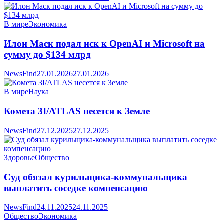
В мире
Экономика
Илон Маск подал иск к OpenAI и Microsoft на
сумму до $134 млрд
NewsFind
27.01.2026
27.01.2026
В мире
Наука
Комета 3I/ATLAS несется к Земле
NewsFind
27.12.2025
27.12.2025
Здоровье
Общество
Суд обязал курильщика-коммунальщика
выплатить соседке компенсацию
NewsFind
24.11.2025
24.11.2025
Общество
Экономика