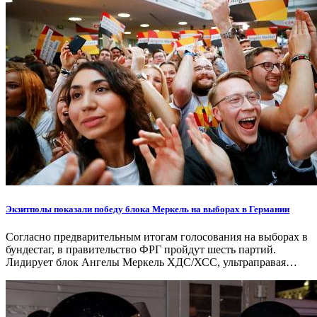
Экзитполы показали победу блока Меркель на выборах в Германии
Согласно предварительным итогам голосования на выборах в
бундестаг, в правительство ФРГ пройдут шесть партий.
Лидирует блок Ангелы Меркель ХДС/ХСС, ультраправая…