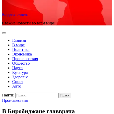
Корреспондент
Свежие новости во всем мире
Главная
В мире
Политика
Экономика
Происшествия
Общество
Наука
Культура
Здоровье
Спорт
Авто
Найти:
Происшествия
В Биробиджане главврача