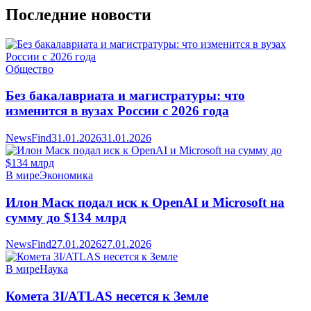
Последние новости
Общество
Без бакалавриата и магистратуры: что
изменится в вузах России с 2026 года
NewsFind
31.01.2026
31.01.2026
В мире
Экономика
Илон Маск подал иск к OpenAI и Microsoft на
сумму до $134 млрд
NewsFind
27.01.2026
27.01.2026
В мире
Наука
Комета 3I/ATLAS несется к Земле