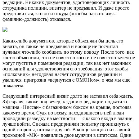
редакции. Никаких документов, удостоверяющих личность
сотрудника полиции, визитер не предъявил. И даже просто
представиться, кто он и откуда (хотя бы назвать имя-
фамилию-должность) отказался.
Каких-либо документов, которые объясняли бы цель его
визита, он также не предъявлял и вообще не посчитал
нужным что-либо сообщить по этому поводу. После того, как
гостю объяснили, что не известно кого и не известно зачем не
могут пустить в помещения редакции, так как нет законных
оснований для удовлетворения его требования, этот якобы
«полковник» негодовал насчет сотрудников редакции и
удалился, пригрозив «вернуться с ОМОНом», о чем мы еще
пожалеем.
Следующий интересный визит долго не заставил себя ждать.
8 февраля, также под вечер, к зданию редакции подкатила
машина «Ниссан» с багажником-боксом на крыше, постояла
какое-то время. Судя по всему, находившиеся в ней люди
проводили разведку на местности — с какого входа в здание
лучше войти. Сначала предприняли попытку проникнуть с
одной стороны, потом с другой. В конце концов на главной
проходной «МК» появились двое мужчин в штатском. Один