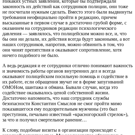
Никаких устных заявлений, которые бы подтверждали
законность их действий как сотрудников полиции, они тоже
не посчитали нужным сделать. Вместо этого были выдвинуты
требования неофициально пройти в редакцию, причем
высказанные в первом случае в достаточно грубой форме, с
оказанием на сотрудников редакции психологического
давления — заявлялось, что полицейским можно все, и, что
бы они ни делали, их действия всегда будут законными, а вот
наших сотрудников, напротив, можно обвинить в том, что
они чинят препятствия и оказывают сопротивление, хотя
ничего подобного не было.
А ведь редакция и ее сотрудники отлично понимают важность
и значимость работы органов внутренних дел и всегда
оказывают полицейским посильную помощь и содействие в
их работе, если обращения звучат не в форме запугиваний
ОМОНом, шантажа и обмана. Бывали случаи, когда это
содействие оказывалось ценой собственной жизни.
Достаточно напомнить, что наш сотрудник службы
безопасности Константин Смыслов не смог пройти мимо
показавшегося ему подозрительным мужчины (это был
преступник, печально известный «красногорский стрелок»),
за что и получил смертельное ранение…
К слову, подобные визиты в организации происходят с