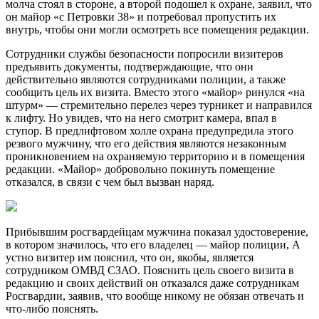
молча стоял в стороне, а второй подошел к охране, заявил, что
он майор «с Петровки 38» и потребовал пропустить их
внутрь, чтобы они могли осмотреть все помещения редакции.
Сотрудники службы безопасности попросили визитеров
предъявить документы, подтверждающие, что они
действительно являются сотрудниками полиции, а также
сообщить цель их визита. Вместо этого «майор» ринулся «на
штурм» — стремительно перелез через турникет и направился
к лифту. Но увидев, что на него смотрит камера, впал в
ступор. В предлифтовом холле охрана предупредила этого
резвого мужчину, что его действия являются незаконным
проникновением на охраняемую территорию и в помещения
редакции. «Майор» добровольно покинуть помещение
отказался, в связи с чем был вызван наряд.
Прибывшим росгвардейцам мужчина показал удостоверение,
в котором значилось, что его владелец — майор полиции, А
устно визитер им пояснил, что он, якобы, является
сотрудником ОМВД СЗАО. Пояснить цель своего визита в
редакцию и своих действий он отказался даже сотрудникам
Росгвардии, заявив, что вообще никому не обязан отвечать и
что-либо пояснять.