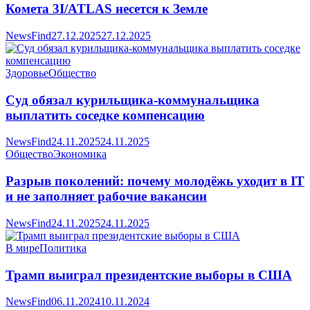
Комета 3I/ATLAS несется к Земле
NewsFind
27.12.2025
27.12.2025
Здоровье
Общество
Суд обязал курильщика-коммунальщика
выплатить соседке компенсацию
NewsFind
24.11.2025
24.11.2025
Общество
Экономика
Разрыв поколений: почему молодёжь уходит в IT
и не заполняет рабочие вакансии
NewsFind
24.11.2025
24.11.2025
В мире
Политика
Трамп выиграл президентские выборы в США
NewsFind
06.11.2024
10.11.2024