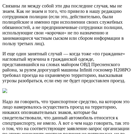
Связаны ли между собой эти два последние случая, мы не
знаем. Как не знаем и того, что привело в нашу редакцию
сотрудников полиции (если это, действительно, были
полицейские и именно при исполнении своих служебных
обязанностей, а не предприимчивые сотрудники полиции,
использующие свои «корочки» не по назначению и
занимающиеся частным сыском или сбором информации в
пользу третьих лиц).
И еще один занятный случай — когда тоже «по гражданке»
нагловатый мужчина в гражданской одежде,
представившийся на словах майором ОВД Пресненского
района, за рулем дорогущей машины Infiniti госномер Н208РО
требовал проезда на охраняемую территорию, высказывая
угрозы разобраться, если ему не будет предоставлен проезд.
Надо ли говорить, что транспортное средство, на котором это
лицо намеревалось осуществить проезд на территорию,
никаких опознавательных знаков, которые бы
свидетельствовали, что данный автомобиль относится к
спецтранспорту, не имело. А вот о чем надо говорить, так это
о том, что на соответствующее заявление-запрос организации
по этому инциденту местная полиция не потрудилась не то