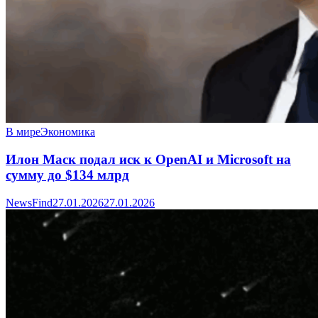
В мире
Экономика
Илон Маск подал иск к OpenAI и Microsoft на
сумму до $134 млрд
NewsFind
27.01.2026
27.01.2026