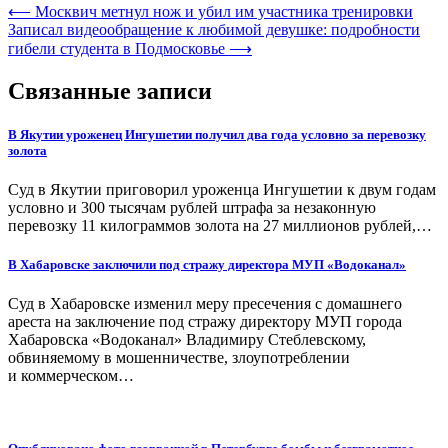
⟵
Москвич метнул нож и убил им участника тренировки
Записал видеообращение к любимой девушке: подробности
гибели студента в Подмосковье
⟶
Связанные записи
В Якутии уроженец Ингушетии получил два года условно за перевозку
золота
Суд в Якутии приговорил уроженца Ингушетии к двум годам
условно и 300 тысячам рублей штрафа за незаконную
перевозку 11 килограммов золота на 27 миллионов рублей,…
В Хабаровске заключили под стражу директора МУП «Водоканал»
Суд в Хабаровске изменил меру пресечения с домашнего
ареста на заключение под стражу директору МУП города
Хабаровска «Водоканал» Владимиру Стеблевскому,
обвиняемому в мошенничестве, злоупотреблении
и коммерческом…