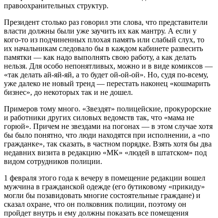
правоохранительных структур.
Президент столько раз говорил эти слова, что представители
власти должны были уже заучить их как мантру. А если у
кого-то из подчиненных плохая память или слабый слух, то
их начальникам следовало бы в каждом кабинете развесить
памятки — как надо выполнять свою работу, а как делать
нельзя. Для особо непонятливых, можно и в виде комиксов —
«так делать ай-яй-яй, а то будет ой-ой-ой». Но, судя по-всему,
уже далеко не новый тренд — перестать наконец «кошмарить
бизнес», до некоторых так и не дошел.
Примеров тому много. «Звездят» полицейские, прокурорские
и работники других силовых ведомств так, что «мама не
горюй». Причем не звездами на погонах — в этом случае хотя
бы было понятно, что люди находятся при исполнении, а «по
гражданке», так сказать, в частном порядке. Взять хотя бы два
недавних визита в редакцию «МК» «людей в штатском» под
видом сотрудников полиции.
1 февраля этого года к вечеру в помещение редакции вошел
мужчина в гражданской одежде (его бутиковому «прикиду»
могли бы позавидовать многие состоятельные граждане) и
сказал охране, что он полковник полиции, поэтому он
пройдет внутрь и ему должны показать все помещения