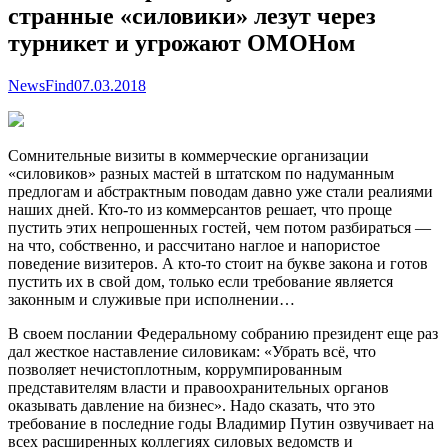
странные «силовики» лезут через
турникет и угрожают ОМОНом
NewsFind
07.03.2018
Сомнительные визиты в коммерческие организации
«силовиков» разных мастей в штатском по надуманным
предлогам и абстрактным поводам давно уже стали реалиями
наших дней. Кто-то из коммерсантов решает, что проще
пустить этих непрошенных гостей, чем потом разбираться —
на
что, собственно, и рассчитано наглое и напористое
поведение визитеров. А кто-то стоит на букве закона и готов
пустить их в свой дом, только если требование является
законным и служивые при исполнении…
В своем послании Федеральному собранию президент еще раз
дал жесткое наставление силовикам: «Убрать всё, что
позволяет нечистоплотным, коррумпированным
представителям власти и правоохранительных органов
оказывать давление на бизнес». Надо сказать, что это
требование в последние годы Владимир Путин озвучивает на
всех расширенных коллегиях силовых ведомств и