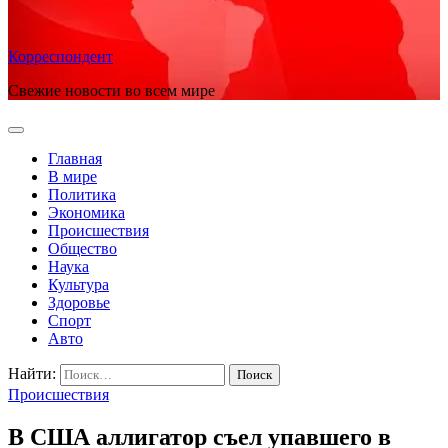
Корреспондент
Свежие новости во всем мире
Главная
В мире
Политика
Экономика
Происшествия
Общество
Наука
Культура
Здоровье
Спорт
Авто
Найти:
Происшествия
В США аллигатор съел упавшего в