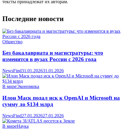
тексты принадлежат их авторам.
Последние новости
Общество
Без бакалавриата и магистратуры: что
изменится в вузах России с 2026 года
NewsFind
31.01.2026
31.01.2026
В мире
Экономика
Илон Маск подал иск к OpenAI и Microsoft на
сумму до $134 млрд
NewsFind
27.01.2026
27.01.2026
В мире
Наука