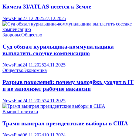
Комета 3I/ATLAS несется к Земле
NewsFind
27.12.2025
27.12.2025
Здоровье
Общество
Суд обязал курильщика-коммунальщика
выплатить соседке компенсацию
NewsFind
24.11.2025
24.11.2025
Общество
Экономика
Разрыв поколений: почему молодёжь уходит в IT
и не заполняет рабочие вакансии
NewsFind
24.11.2025
24.11.2025
В мире
Политика
Трамп выиграл президентские выборы в США
NewsFind
06.11.2024
10.11.2024