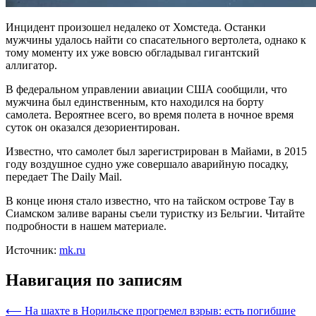
Инцидент произошел недалеко от Хомстеда. Останки
мужчины удалось найти со спасательного вертолета, однако к
тому моменту их уже вовсю обгладывал гигантский
аллигатор.
В федеральном управлении авиации США сообщили, что
мужчина был единственным, кто находился на борту
самолета. Вероятнее всего, во время полета в ночное время
суток он оказался дезориентирован.
Известно, что самолет был зарегистрирован в Майами, в 2015
году воздушное судно уже совершало аварийную посадку,
передает The Daily Mail.
В конце июня стало известно, что на тайском острове Тау в
Сиамском заливе вараны съели туристку из Бельгии. Читайте
подробности в нашем материале.
Источник:
mk.ru
Навигация по записям
⟵
На шахте в Норильске прогремел взрыв: есть погибшие