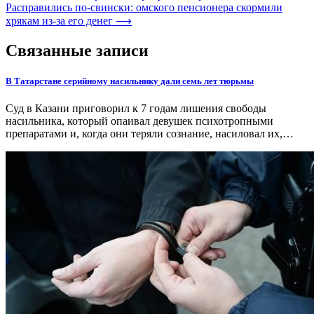
Расправились по-свински: омского пенсионера скормили
хрякам из-за его денег
⟶
Связанные записи
В Татарстане серийному насильнику дали семь лет тюрьмы
Суд в Казани приговорил к 7 годам лишения свободы
насильника, который опаивал девушек психотропными
препаратами и, когда они теряли сознание, насиловал их,…