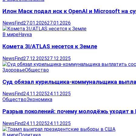
Илон Маск подал иск к OpenAI и Microsoft на 
NewsFind
27.01.2026
27.01.2026
В мире
Наука
Комета 3I/ATLAS несется к Земле
NewsFind
27.12.2025
27.12.2025
Здоровье
Общество
Суд обязал курильщика-коммунальщика выпла
NewsFind
24.11.2025
24.11.2025
Общество
Экономика
Разрыв поколений: почему молодёжь уходит в I
NewsFind
24.11.2025
24.11.2025
В мире
Политика