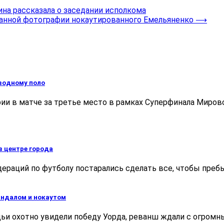
на рассказала о заседании исполкома
анной фотографии нокаутированного Емельяненко
⟶
 водному поло
ии в матче за третье место в рамках Суперфинала Мирово
в центре города
дераций по футболу постарались сделать все, чтобы пре
андалом и нокаутом
дьи охотно увидели победу Уорда, реванш ждали с огромн