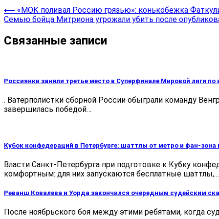
⟵
«МОК поливал Россию грязью»: конькобежка Фаткули
Семью бойца Митриона угрожали убить после опубликов
Связанные записи
Россиянки заняли третье место в Суперфинале Мировой лиги по
. Ватерполистки сборной России обыграли команду Венгр
завершилась победой…
Кубок конфедераций в Петербурге: шаттлы от метро и фан-зона 
Власти Санкт-Петербурга при подготовке к Кубку конфе
комфортным: для них запускаются бесплатные шаттлы,…
Реванш Ковалева и Уорда закончился очередным судейским ск
После ноябрьского боя между этими ребятами, когда су