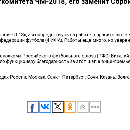
гкомитета ЧМ-2018, его заменит Соро
сия-2018», а я сосредоточусь на работе в правительств
федерации футбола (ФИФА). Работы еще много, но уверен
и исполкома Российского футбольного союза (РФС) Витали
о функционеру благодарность за этот шаг, а вице-премьер
ах России: Москва, Санкт-Петербург, Сочи, Казань, Волго