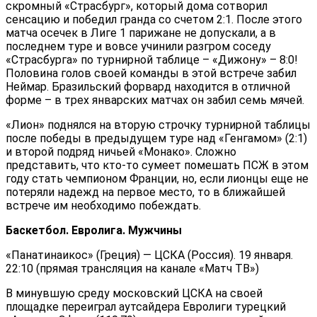
скромный «Страсбург», который дома сотворил
сенсацию и победил гранда со счетом 2:1. После этого
матча осечек в Лиге 1 парижане не допускали, а в
последнем туре и вовсе учинили разгром соседу
«Страсбурга» по турнирной таблице – «Дижону» – 8:0!
Половина голов своей команды в этой встрече забил
Неймар. Бразильский форвард находится в отличной
форме – в трех январских матчах он забил семь мячей.
«Лион» поднялся на вторую строчку турнирной таблицы
после победы в предыдущем туре над «Генгамом» (2:1)
и второй подряд ничьей «Монако». Сложно
представить, что кто-то сумеет помешать ПСЖ в этом
году стать чемпионом Франции, но, если лионцы еще не
потеряли надежд на первое место, то в ближайшей
встрече им необходимо побеждать.
Баскетбол. Евролига. Мужчины
«Панатинаикос» (Греция) — ЦСКА (Россия). 19 января.
22:10 (прямая трансляция на канале «Матч ТВ»)
В минувшую среду московский ЦСКА на своей
площадке переиграл аутсайдера Евролиги турецкий