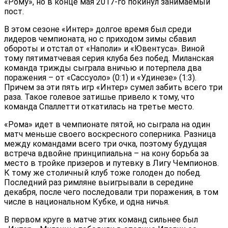
«Рому», но в конце мая 2017-го покинул занимаемый
пост.
В этом сезоне «Интер» долгое время был среди
лидеров чемпионата, но с приходом зимы сбавил
обороты и отстал от «Наполи» и «Ювентуса». Виной
тому пятиматчевая серия клуба без побед. Миланская
команда трижды сыграла вничью и потерпела два
поражения – от «Сассуоло» (0:1) и «Удинезе» (1:3).
Причем за эти пять игр «Интер» сумел забить всего три
раза. Такое голевое затишье привело к тому, что
команда Спаллетти откатилась на третье место.
«Рома» идет в чемпионате пятой, но сыграла на один
матч меньше своего воскресного соперника. Разница
между командами всего три очка, поэтому будущая
встреча вдвойне принципиальна – на кону борьба за
место в тройке призеров и путевку в Лигу Чемпионов.
К тому же столичный клуб тоже голоден до побед.
Последний раз римляне выигрывали в середине
декабря, после чего последовали три поражения, в том
числе в национальном Кубке, и одна ничья.
В первом круге в матче этих команд сильнее был