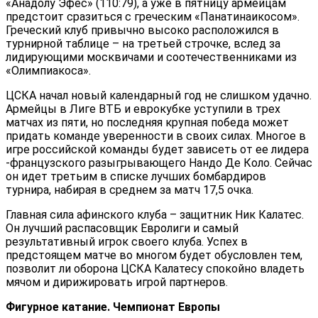
«Анадолу Эфес» (110:79), а уже в пятницу армейцам
предстоит сразиться с греческим «Панатинаикосом».
Греческий клуб привычно высоко расположился в
турнирной таблице – на третьей строчке, вслед за
лидирующими москвичами и соотечественниками из
«Олимпиакоса».
ЦСКА начал новый календарный год не слишком удачно.
Армейцы в Лиге ВТБ и еврокубке уступили в трех
матчах из пяти, но последняя крупная победа может
придать команде уверенности в своих силах. Многое в
игре российской команды будет зависеть от ее лидера
-французского разыгрывающего Нандо Де Коло. Сейчас
он идет третьим в списке лучших бомбардиров
турнира, набирая в среднем за матч 17,5 очка.
Главная сила афинского клуба – защитник Ник Калатес.
Он лучший распасовщик Евролиги и самый
результативный игрок своего клуба. Успех в
предстоящем матче во многом будет обусловлен тем,
позволит ли оборона ЦСКА Калатесу спокойно владеть
мячом и дирижировать игрой партнеров.
Фигурное катание. Чемпионат Европы