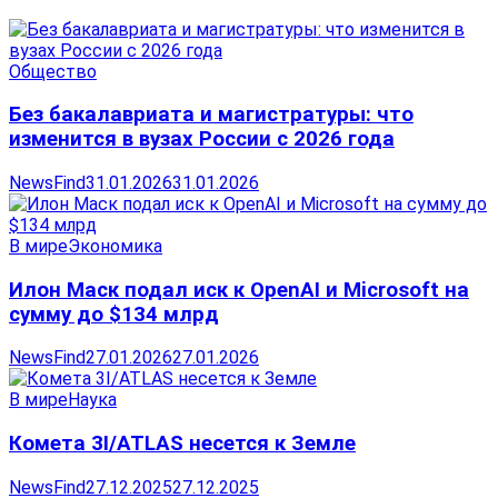
Общество
Без бакалавриата и магистратуры: что
изменится в вузах России с 2026 года
NewsFind
31.01.2026
31.01.2026
В мире
Экономика
Илон Маск подал иск к OpenAI и Microsoft на
сумму до $134 млрд
NewsFind
27.01.2026
27.01.2026
В мире
Наука
Комета 3I/ATLAS несется к Земле
NewsFind
27.12.2025
27.12.2025