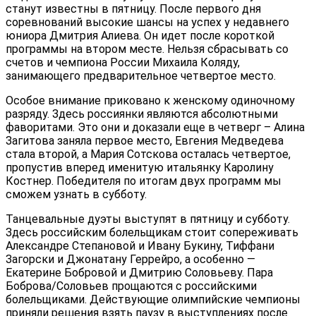
станут известны в пятницу. После первого дня
соревнований высокие шансы на успех у недавнего
юниора Дмитрия Алиева. Он идет после короткой
программы на втором месте. Нельзя сбрасывать со
счетов и чемпиона России Михаила Коляду,
занимающего предварительное четвертое место.
Особое внимание приковано к женскому одиночному
разряду. Здесь россиянки являются абсолютными
фаворитами. Это они и доказали еще в четверг – Алина
Загитова заняла первое место, Евгения Медведева
стала второй, а Мария Сотскова осталась четвертое,
пропустив вперед именитую итальянку Каролину
Костнер. Победителя по итогам двух программ мы
сможем узнать в субботу.
Танцевальные дуэты выступят в пятницу и субботу.
Здесь российским болельщикам стоит сопереживать
Александре Степановой и Ивану Букину, Тиффани
Загорски и Джонатану Геррейро, а особенно —
Екатерине Бобровой и Дмитрию Соловьеву. Пара
Боброва/Соловьев прощаются с российскими
болельщиками. Действующие олимпийские чемпионы
приняли решения взять паузу в выступлениях после