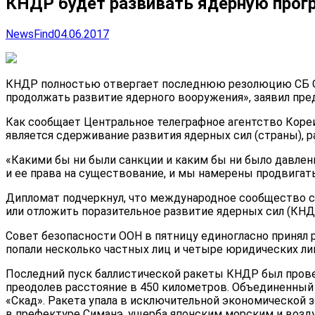
КНДР будет развивать ядерную прог
NewsFind
04.06.2017
КНДР полностью отвергает последнюю резолюцию СБ ОО
продолжать развитие ядерного вооружения», заявил пр
Как сообщает Центральное телеграфное
агентство Коре
является сдерживание развития ядерных сил (страны), 
«Какими бы ни были санкции и каким бы ни было давлен
и ее права на существование, и мы намерены продвигат
Дипломат подчеркнул, что международное сообщество си
или отложить поразительное развитие ядерных сил (КНД
Совет безопасности ООН в пятницу единогласно приня
попали несколько частных лиц и четыре юридических ли
Последний пуск баллистической ракеты КНДР был провед
преодолев расстояние в 450 километров. Объединенный
«Скад». Ракета упала в исключительной экономической з
в префектуре Симанэ, ущерба японским морским и возд