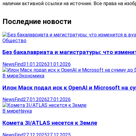
наличии активной ссылки на источник. Все права на изо
Последние новости
Общество
Без бакалавриата и магистратуры: что изменит
NewsFind
31.01.2026
31.01.2026
В мире
Экономика
Илон Маск подал иск к OpenAI и Microsoft на 
NewsFind
27.01.2026
27.01.2026
В мире
Наука
Комета 3I/ATLAS несется к Земле
NewsFind
27.12.2025
27.12.2025