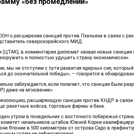
рамму «без промедлений»
Н о расширении санкций против Пхеньяна в связи с рак
едставитель северокорейского МИД.
и (ЦТАК), в комментарии дипломат назвал новые санкци
разоружить и полностью удушить страну экономически».
ие, мы не отступим с пути развития ядерных сил, которы
ься до окончательной победы», — говорится в обнародов
льно заблуждается, если полагает, что санкции были раз
Р) даже на мгновение».
л резолюцию, расширяющую санкции против КНДР в связи
ца: ракетные войска, торговые фирмы и банк.
ен утром в понедельник с восточного побережья страны и
 комитет начальников штабов Южной Кореи квалифицируе
оне Японии в 500 километрах от острова Садо в префекту
ушным судам не зафиксировано.