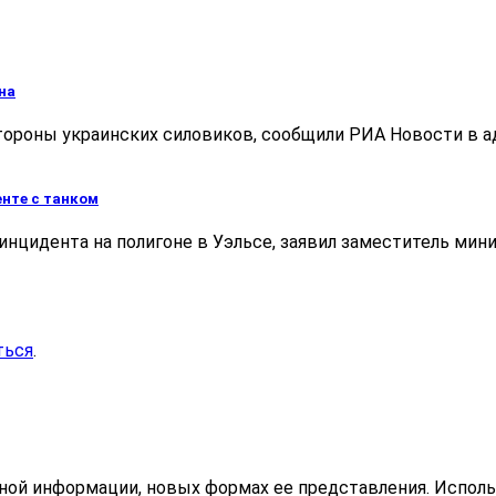
на
ороны украинских силовиков, сообщили РИА Новости в ад
енте с танком
инцидента на полигоне в Уэльсе, заявил заместитель мин
ться
.
ьной информации, новых формах ее представления. Исполь