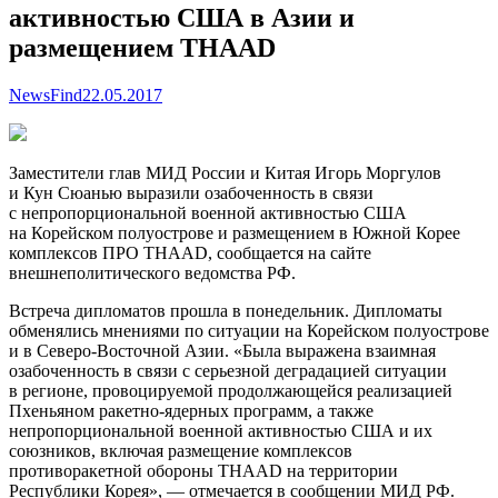
активностью США в Азии и
размещением THAAD
NewsFind
22.05.2017
Заместители глав МИД России и Китая Игорь Моргулов
и Кун Сюанью выразили озабоченность в связи
с непропорциональной военной активностью США
на Корейском полуострове и размещением в Южной Корее
комплексов ПРО THAAD, сообщается на сайте
внешнеполитического ведомства РФ.
Встреча дипломатов прошла в понедельник. Дипломаты
обменялись мнениями по ситуации на Корейском полуострове
и в Северо-Восточной Азии. «Была выражена взаимная
озабоченность в связи с серьезной деградацией ситуации
в регионе, провоцируемой продолжающейся реализацией
Пхеньяном ракетно-ядерных программ, а также
непропорциональной военной активностью США и их
союзников, включая размещение комплексов
противоракетной обороны THAAD на территории
Республики Корея», — отмечается в сообщении МИД РФ.