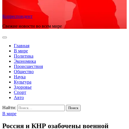
Корреспондент
Свежие новости во всем мире
Главная
В мире
Политика
Экономика
Происшествия
Общество
Наука
Культура
Здоровье
Спорт
Авто
Найти:
В мире
Россия и КНР озабочены военной