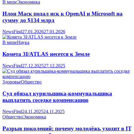
В мире
Экономика
Илон Маск подал иск к OpenAI и Microsoft на
сумму до $134 млрд
NewsFind
27.01.2026
27.01.2026
В мире
Наука
Комета 3I/ATLAS несется к Земле
NewsFind
27.12.2025
27.12.2025
Здоровье
Общество
Суд обязал курильщика-коммунальщика
выплатить соседке компенсацию
NewsFind
24.11.2025
24.11.2025
Общество
Экономика
Разрыв поколений: почему молодёжь уходит в IT