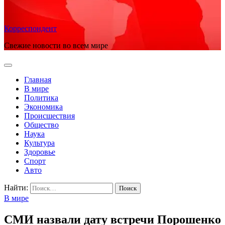
Корреспондент
Свежие новости во всем мире
Главная
В мире
Политика
Экономика
Происшествия
Общество
Наука
Культура
Здоровье
Спорт
Авто
Найти:
В мире
СМИ назвали дату встречи Порошенко