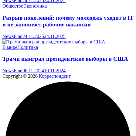
NewsFind
24.11.2025
24.11.2025
Общество
Экономика
Разрыв поколений: почему молодёжь уходит в IT
и не заполняет рабочие вакансии
NewsFind
24.11.2025
24.11.2025
В мире
Политика
Трамп выиграл президентские выборы в США
NewsFind
06.11.2024
10.11.2024
Copyright © 2026
Корреспондент