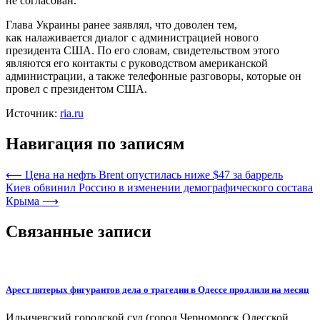
не согласован.
Глава Украины ранее заявлял, что доволен тем,
как налаживается диалог с администрацией нового
президента США. По его словам, свидетельством этого
являются его контакты с руководством американской
администрации, а также телефонные разговоры, которые он
провел с президентом США.
Источник:
ria.ru
Навигация по записям
⟵
Цена на нефть Brent опустилась ниже $47 за баррель
Киев обвинил Россию в изменении демографического состава
Крыма
⟶
Связанные записи
Арест пятерых фигурантов дела о трагедии в Одессе продлили на месяц
Ильичевский городской суд (город Черноморск Одесской