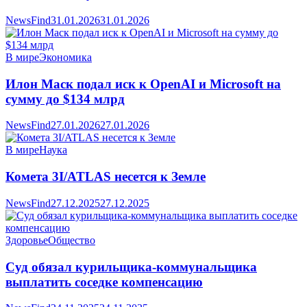
NewsFind
31.01.2026
31.01.2026
В мире
Экономика
Илон Маск подал иск к OpenAI и Microsoft на
сумму до $134 млрд
NewsFind
27.01.2026
27.01.2026
В мире
Наука
Комета 3I/ATLAS несется к Земле
NewsFind
27.12.2025
27.12.2025
Здоровье
Общество
Суд обязал курильщика-коммунальщика
выплатить соседке компенсацию