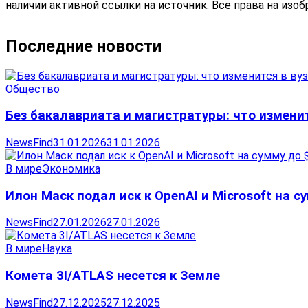
наличии активной ссылки на источник. Все права на изо
Последние новости
Общество
Без бакалавриата и магистратуры: что изменит
NewsFind
31.01.2026
31.01.2026
В мире
Экономика
Илон Маск подал иск к OpenAI и Microsoft на 
NewsFind
27.01.2026
27.01.2026
В мире
Наука
Комета 3I/ATLAS несется к Земле
NewsFind
27.12.2025
27.12.2025