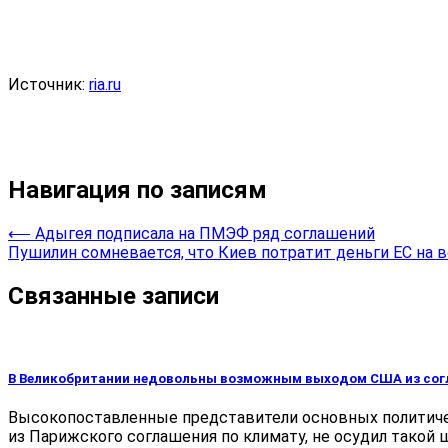
Источник:
ria.ru
Навигация по записям
⟵
Адыгея подписала на ПМЭФ ряд соглашений
Пушилин сомневается, что Киев потратит деньги ЕС на 
Связанные записи
В Великобритании недовольны возможным выходом США из сог
Высокопоставленные представители основных политиче
из Парижского соглашения по климату, не осудил такой 