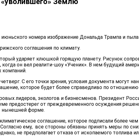
, «уволившего» Землю
о июньского номера изображение Дональда Трампа и пыл
арижского соглашения по климату.
оторый ударяет
клюшкой горящую планету. Рисунок сопров
ой, когда он вел реалити-шоу «Ученик». В нем будущий ам
х компаний.
 четверг. С его точки зрения, условия документа могут 
лашение, которое будет более справедливо по отношени
овых лидеров, экологов и бизнесменов. Президент Росс
е предостерег от преждевременного осуждения решения
о нынешней форме.
лиматическое соглашение, которое подписали более чем 1
. Согласно ему, все стороны обязаны принять меры по 
днако, не предполагает отказа от ископаемого топлива ил