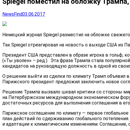
Spiegel поместил на обложку Трампа
NewsFind
03.06.2017
Немецкий журнал Spiegel разместил на обложке свежег
​Так Spiegel отреагировал на новость о выходе США из П
Президент США представлен в образе игрока в гольф, к
(«Ты уволен» – ред.). Эта фраза Трампа стала популярн
кандидатов на руководящую должность в одной из свои
О решении выйти из сделки по климату Трамп объявил в
Парижского президент предложил заключить новое сог
Решение Трампа вызвало шквал критики со стороны мир
на Петербуржском международном экономическом форум
достаточных ресурсов для выполнения соглашения в ег
Парижское соглашение по климату — первое глобальное к
план действий по сдерживанию глобального потепления
и адаптации к климатическим изменениям. Соглашение, о