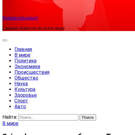
Корреспондент
Свежие новости во всем мире
Главная
В мире
Политика
Экономика
Происшествия
Общество
Наука
Культура
Здоровье
Спорт
Авто
Найти:
В мире