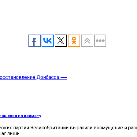
восстановление Донбасса
⟶
лашения по климату
ских партий Великобритании выразили возмущение и ра
шаг лишь…